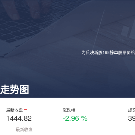
为反映新股168榜单股票价
走势图
最新收盘
涨跌幅
成
1444.82
-2.96 %
3