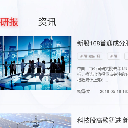
研报
资讯
新股168首迎成分
新股168研报
新股
中国上市公司研究院去年12
标，筛选出值得重点关注的1
指数累计上涨8....
杨霞/文
2018-05-18 16
科技股高歌猛进 新