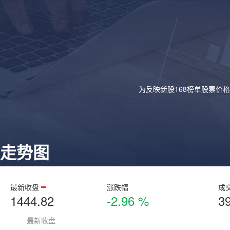
为反映新股168榜单股票价
走势图
最新收盘
涨跌幅
成
1444.82
-2.96 %
3