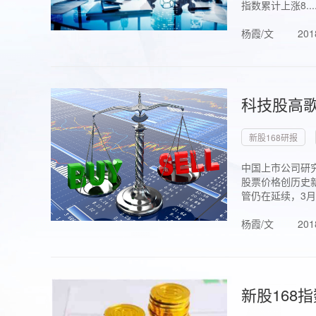
指数累计上涨8...
杨霞/文
201
科技股高歌
新股168研报
中国上市公司研究
股票价格创历史新
管仍在延续，3月1.
杨霞/文
201
新股168