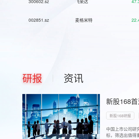
300602.sz
飞荣达
47.
002851.sz
麦格米特
22.
研报
资讯
新股168
新股168研报
中国上市公司研究
标，筛选出值得重