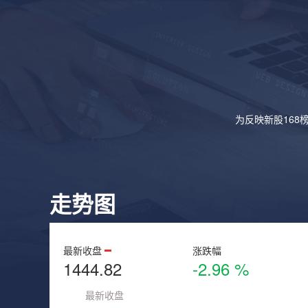
为反映新股168
走势图
最新收盘
涨跌幅
1444.82
-2.96 %