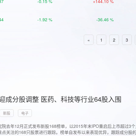
37
-0.15 %
+144.10 %
44
-1.92 %
-36.46 %
«
1
2
3
首迎成分股调整 医药、科技等行业64股入围
新股
电子
院去年12月正式发布新股168榜单，以2015年末IPO重启后上市超
点关注的168只股票进行跟踪。榜单自发布以来表现优异，跟踪成分股的1