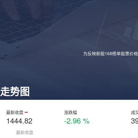
为反映新股168榜单股票价
走势图
最新收盘
涨跌幅
成
1444.82
-2.96 %
3