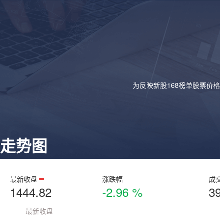
为反映新股168榜单股票价
走势图
最新收盘
涨跌幅
成
1444.82
-2.96 %
3