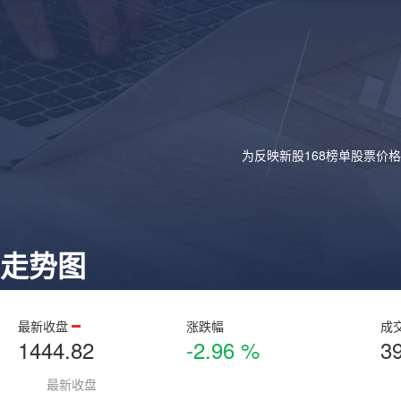
为反映新股168榜单股票价
走势图
最新收盘
涨跌幅
成
1444.82
-2.96 %
3