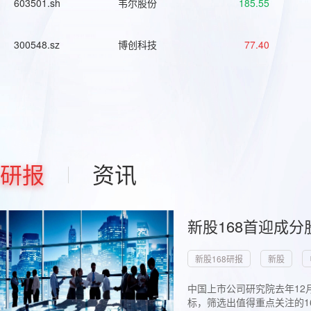
603501.sh
韦尔股份
185.55
300548.sz
博创科技
77.40
研报
资讯
新股168首迎成分
新股168研报
新股
中国上市公司研究院去年12
标，筛选出值得重点关注的1