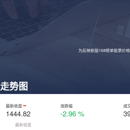
为反映新股168榜单股票价
走势图
最新收盘
涨跌幅
成
1444.82
-2.96 %
3