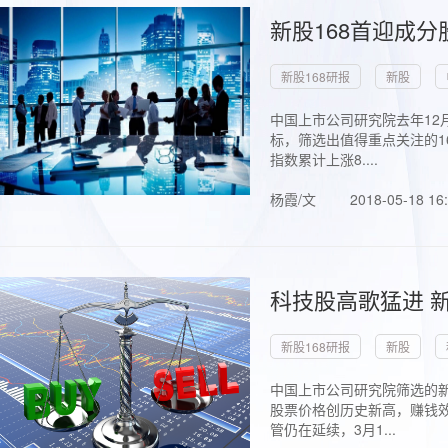
新股168首迎成分
新股168研报
新股
中国上市公司研究院去年12
标，筛选出值得重点关注的1
指数累计上涨8....
杨霞/文
2018-05-18 16
科技股高歌猛进 新
新股168研报
新股
中国上市公司研究院筛选的新
股票价格创历史新高，赚钱效
管仍在延续，3月1...