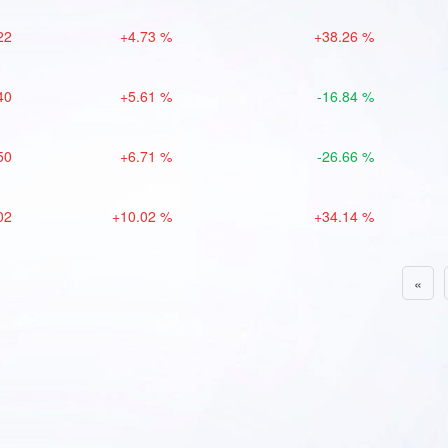
22
+4.73 %
+38.26 %
40
+5.61 %
-16.84 %
50
+6.71 %
-26.66 %
02
+10.02 %
+34.14 %
«