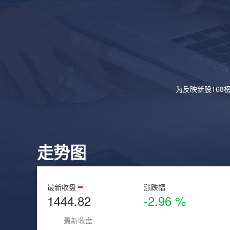
为反映新股168
走势图
最新收盘
涨跌幅
1444.82
-2.96 %