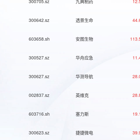
300705.sz
九典制药
12.
300642.sz
透景生命
44.
603658.sh
安图生物
113.
300527.sz
华舟应急
11.
300627.sz
华测导航
28.
002837.sz
英维克
28.
603716.sh
塞力斯
19.
300623.sz
捷捷微电
39.