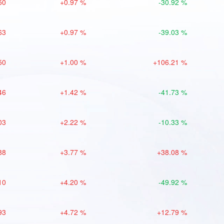
50
+0.97 %
-30.92 %
63
+0.97 %
-39.03 %
50
+1.00 %
+106.21 %
46
+1.42 %
-41.73 %
03
+2.22 %
-10.33 %
88
+3.77 %
+38.08 %
10
+4.20 %
-49.92 %
93
+4.72 %
+12.79 %