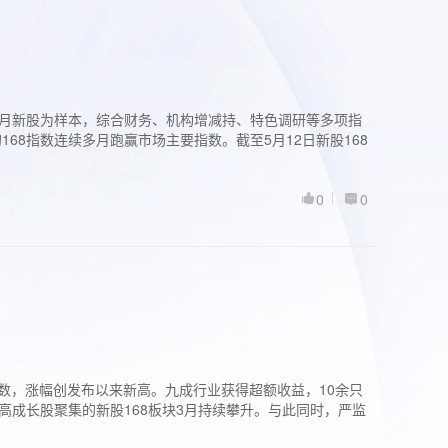
过3个月新股为样本，综合财务、机构增减持、特色调研等多项指
68指数连续多月跑赢市场主要指数。截至5月12日新股168
0
0
股指数，涨幅创发布以来新高。九成行业获得超额收益，10余只
高成长股聚集的新股168板块3月持续攀升。与此同时，严监