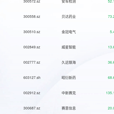
300572.sz
安车检测
52.
300558.sz
贝达药业
73.
300510.sz
金冠电气
5.
002849.sz
威星智能
13.
002777.sz
久远银海
36.
603127.sh
昭衍新药
68.
002912.sz
中新赛克
135.
300687.sz
赛意信息
20.