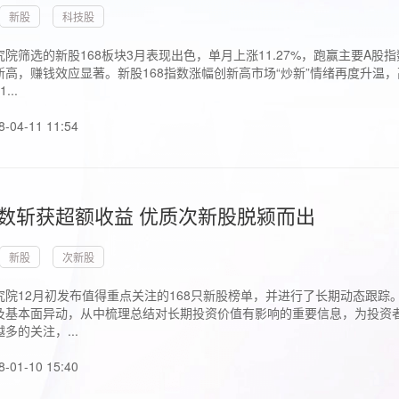
新股
科技股
院筛选的新股168板块3月表现出色，单月上涨11.27%，跑赢主要A
高，赚钱效应显著。新股168指数涨幅创新高市场“炒新”情绪再度升温，
..
8-04-11 11:54
指数斩获超额收益 优质次新股脱颍而出
新股
次新股
究院12月初发布值得重点关注的168只新股榜单，并进行了长期动态跟踪
及基本面异动，从中梳理总结对长期投资价值有影响的重要信息，为投资者
多的关注，...
8-01-10 15:40