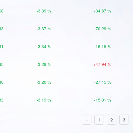
68
-3.39 %
-34.87 %
93
-3.37 %
-70.29 %
81
-3.34 %
-16.15 %
65
-3.29 %
+47.94 %
30
-3.20 %
-27.45 %
33
-3.19 %
-15.01 %
«
1
2
3