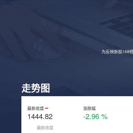
为反映新股168
走势图
最新收盘
涨跌幅
1444.82
-2.96 %