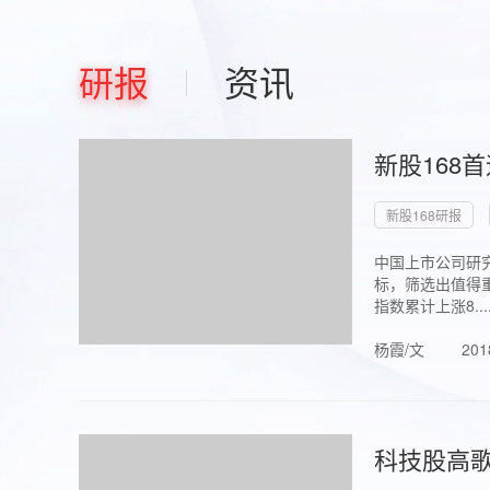
研报
资讯
新股168
新股168研报
中国上市公司研究
标，筛选出值得重
指数累计上涨8...
杨霞/文
201
科技股高歌