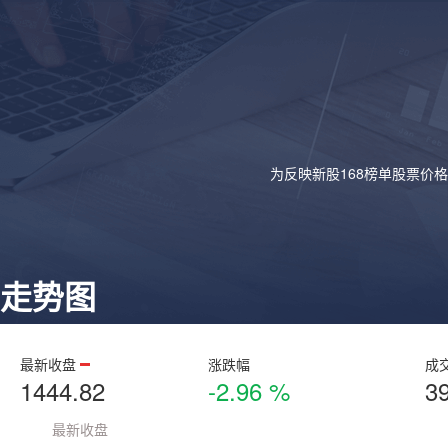
为反映新股168榜单股票价
走势图
最新收盘
涨跌幅
成
1444.82
-2.96 %
3