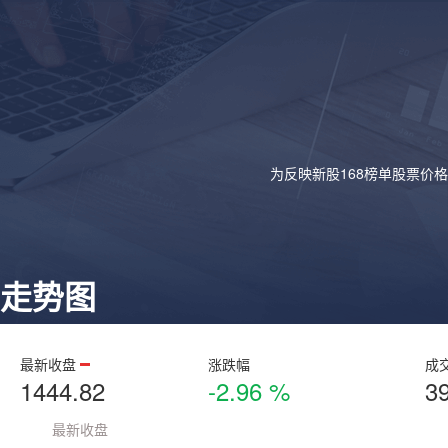
为反映新股168榜单股票价
走势图
最新收盘
涨跌幅
成
1444.82
-2.96 %
3