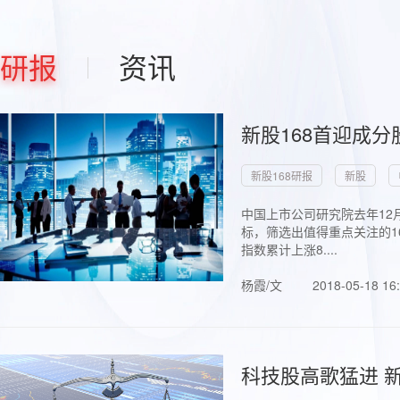
研报
资讯
新股168首迎成分
新股168研报
新股
中国上市公司研究院去年12
标，筛选出值得重点关注的1
指数累计上涨8....
杨霞/文
2018-05-18 16
科技股高歌猛进 新