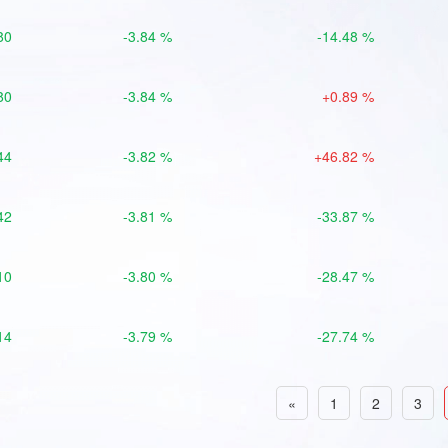
80
-3.84 %
-14.48 %
80
-3.84 %
+0.89 %
44
-3.82 %
+46.82 %
42
-3.81 %
-33.87 %
10
-3.80 %
-28.47 %
14
-3.79 %
-27.74 %
«
1
2
3