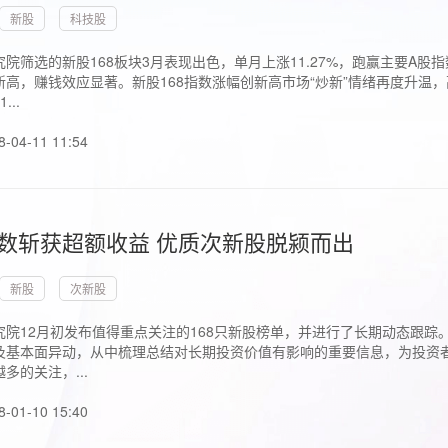
新股
科技股
院筛选的新股168板块3月表现出色，单月上涨11.27%，跑赢主要A
高，赚钱效应显著。新股168指数涨幅创新高市场“炒新”情绪再度升温，
..
8-04-11 11:54
指数斩获超额收益 优质次新股脱颍而出
新股
次新股
究院12月初发布值得重点关注的168只新股榜单，并进行了长期动态跟踪
及基本面异动，从中梳理总结对长期投资价值有影响的重要信息，为投资者
多的关注，...
8-01-10 15:40