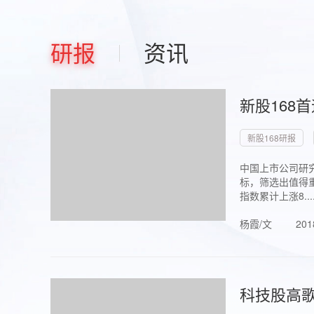
研报
资讯
新股168
新股168研报
中国上市公司研究
标，筛选出值得重
指数累计上涨8...
杨霞/文
201
科技股高歌