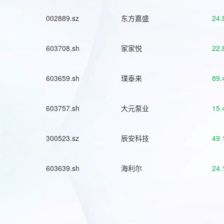
002889.sz
东方嘉盛
24.
603708.sh
家家悦
22.
603659.sh
璞泰来
89.
603757.sh
大元泵业
15.
300523.sz
辰安科技
49.
603639.sh
海利尔
24.