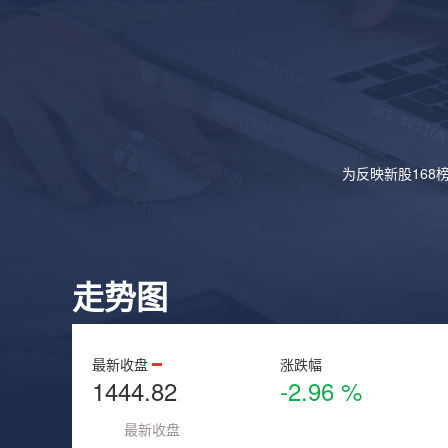
为反映新股168
走势图
最新收盘
涨跌幅
1444.82
-2.96 %