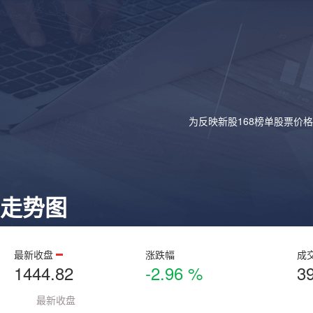
为反映新股168榜单股票价
走势图
最新收盘
涨跌幅
成
1444.82
-2.96 %
3