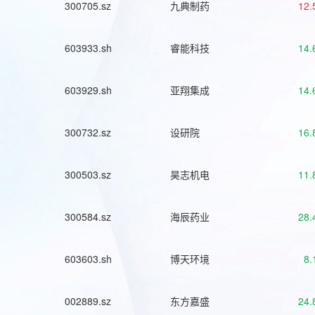
300705.sz
九典制药
12.
603933.sh
睿能科技
14.
603929.sh
亚翔集成
14.
300732.sz
设研院
16.
300503.sz
昊志机电
11.
300584.sz
海辰药业
28.
603603.sh
博天环境
8.
002889.sz
东方嘉盛
24.