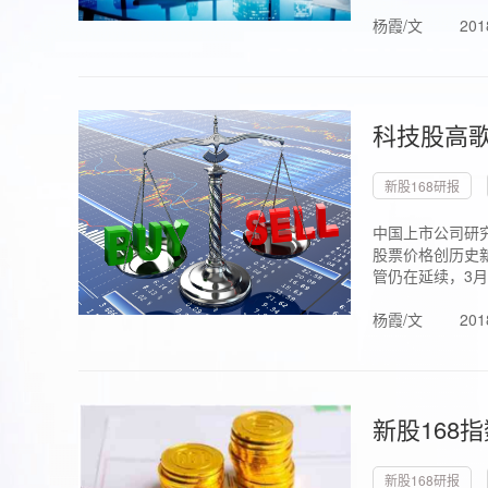
杨霞/文
201
科技股高歌
新股168研报
中国上市公司研究
股票价格创历史新
管仍在延续，3月1.
杨霞/文
201
新股168
新股168研报