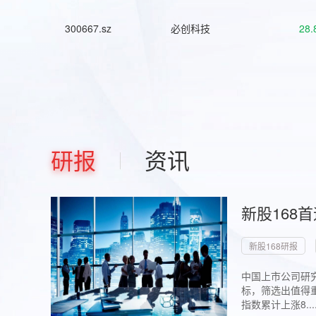
300667.sz
必创科技
28.
研报
资讯
新股168
新股168研报
中国上市公司研究
标，筛选出值得重
指数累计上涨8...