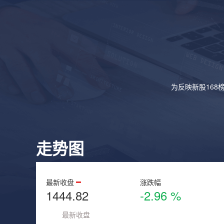
为反映新股168
走势图
最新收盘
涨跌幅
1444.82
-2.96 %