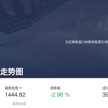
为反映新股168榜单股票价
走势图
最新收盘
涨跌幅
成
1444.82
-2.96 %
3