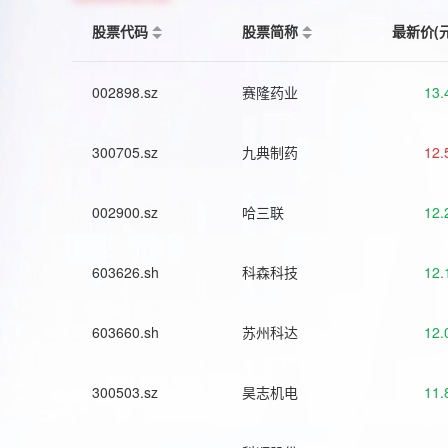
股票代码
股票简称
最新价(
002898.sz
赛隆药业
13.
300705.sz
九典制药
12.
002900.sz
哈三联
12.
603626.sh
科森科技
12.
603660.sh
苏州科达
12.
300503.sz
昊志机电
11.