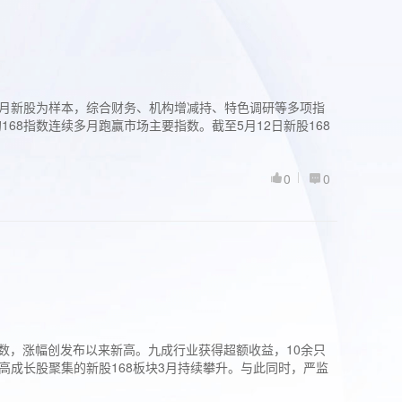
过3个月新股为样本，综合财务、机构增减持、特色调研等多项指
68指数连续多月跑赢市场主要指数。截至5月12日新股168
0
0
股指数，涨幅创发布以来新高。九成行业获得超额收益，10余只
高成长股聚集的新股168板块3月持续攀升。与此同时，严监