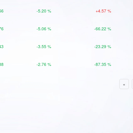
66
-5.20 %
+4.57 %
76
-5.06 %
-66.22 %
43
-3.55 %
-23.29 %
88
-2.76 %
-87.35 %
«