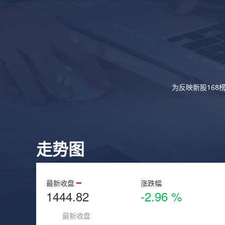
为反映新股168
走势图
最新收盘
涨跌幅
1444.82
-2.96 %