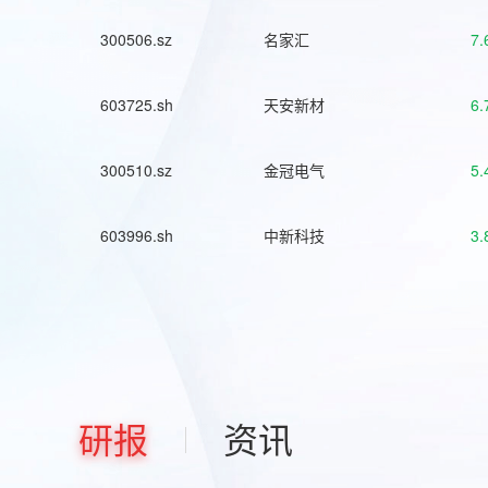
300506.sz
名家汇
7.
603725.sh
天安新材
6.
300510.sz
金冠电气
5.
603996.sh
中新科技
3.
研报
资讯