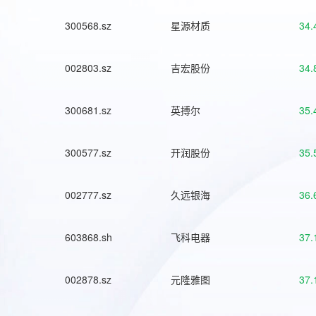
300568.sz
星源材质
34.
002803.sz
吉宏股份
34.
300681.sz
英搏尔
35.
300577.sz
开润股份
35.
002777.sz
久远银海
36.
603868.sh
飞科电器
37.
002878.sz
元隆雅图
37.