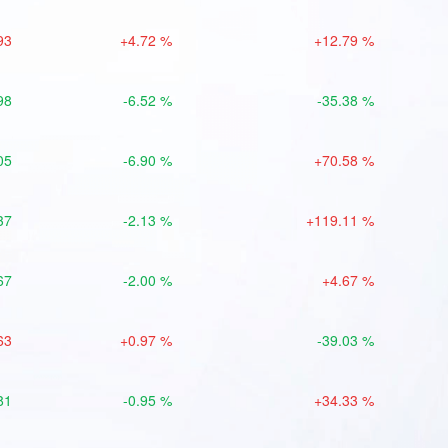
93
+4.72 %
+12.79 %
98
-6.52 %
-35.38 %
05
-6.90 %
+70.58 %
37
-2.13 %
+119.11 %
67
-2.00 %
+4.67 %
63
+0.97 %
-39.03 %
81
-0.95 %
+34.33 %