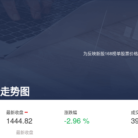
为反映新股168榜单股票价
走势图
最新收盘
涨跌幅
成
1444.82
-2.96 %
3