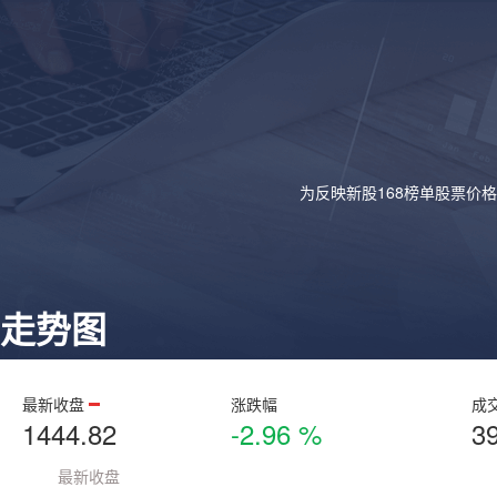
为反映新股168榜单股票价
走势图
最新收盘
涨跌幅
成
1444.82
-2.96 %
3