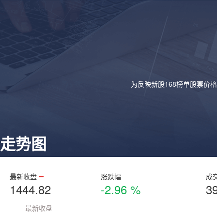
为反映新股168榜单股票价
走势图
最新收盘
涨跌幅
成
1444.82
-2.96 %
3