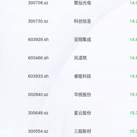
300708.sz
聚灿光电
14.
300730.sz
科创信息
14.
603929.sh
亚翔集成
14.
603466.sh
风语筑
14.
603933.sh
睿能科技
14.
002840.sz
华统股份
15.
300648.sz
星云股份
15.
300554.sz
三超新材
15.