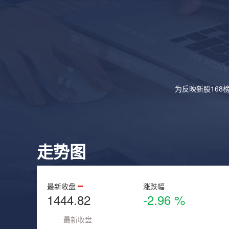
为反映新股168
走势图
最新收盘
涨跌幅
1444.82
-2.96 %