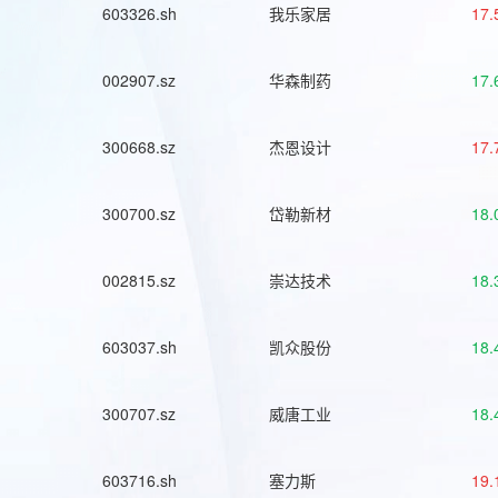
603326.sh
我乐家居
17.
002907.sz
华森制药
17.
300668.sz
杰恩设计
17.
300700.sz
岱勒新材
18.
002815.sz
崇达技术
18.
603037.sh
凯众股份
18.
300707.sz
威唐工业
18.
603716.sh
塞力斯
19.