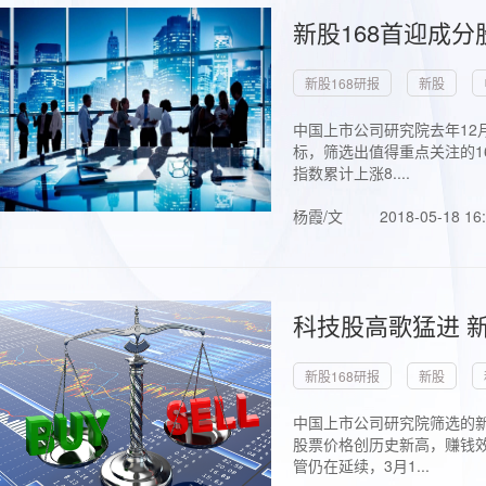
新股168首迎成分
新股168研报
新股
中国上市公司研究院去年12
标，筛选出值得重点关注的1
指数累计上涨8....
杨霞/文
2018-05-18 16
科技股高歌猛进 新
新股168研报
新股
中国上市公司研究院筛选的新
股票价格创历史新高，赚钱效
管仍在延续，3月1...