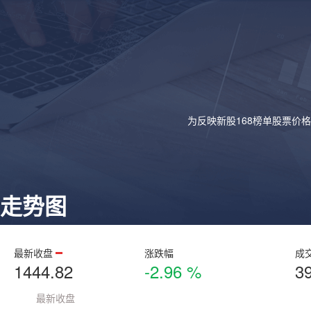
为反映新股168榜单股票价
走势图
最新收盘
涨跌幅
成
1444.82
-2.96 %
3