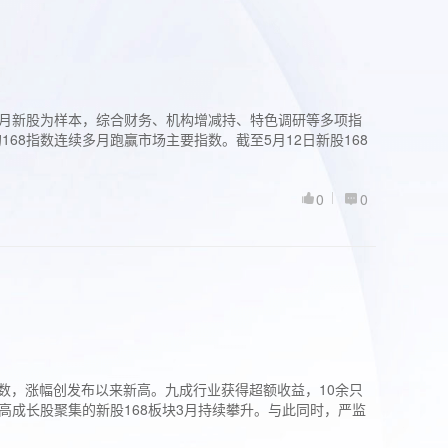
过3个月新股为样本，综合财务、机构增减持、特色调研等多项指
68指数连续多月跑赢市场主要指数。截至5月12日新股168
0
0
股指数，涨幅创发布以来新高。九成行业获得超额收益，10余只
高成长股聚集的新股168板块3月持续攀升。与此同时，严监