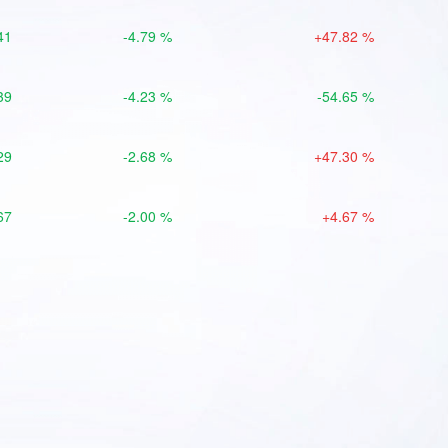
41
-4.79 %
+47.82 %
39
-4.23 %
-54.65 %
29
-2.68 %
+47.30 %
67
-2.00 %
+4.67 %