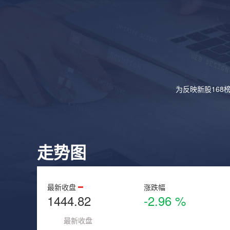
为反映新股168
走势图
最新收盘
涨跌幅
1444.82
-2.96 %