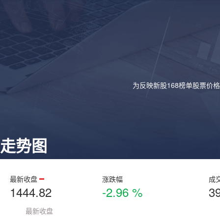
为反映新股168榜单股票价
走势图
最新收盘
涨跌幅
成
1444.82
-2.96 %
3