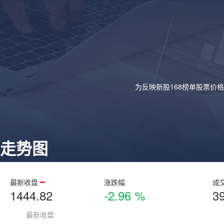
为反映新股168榜单股票价
走势图
最新收盘
涨跌幅
成
1444.82
-2.96 %
3