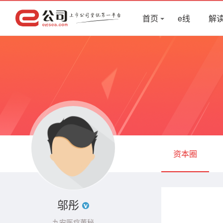
首页
e线
解
资本圈
邬彤
九安医疗董秘