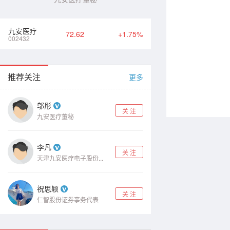
九安医疗
72.62
+1.75%
002432
推荐关注
更多
邬彤
关 注
九安医疗董秘
李凡
关 注
天津九安医疗电子股份...
祝思颖
关 注
仁智股份证券事务代表