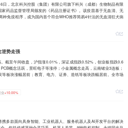
，8月6日，北京科兴控股（集团）有限公司旗下科兴（成都）生物制品有限
得国家药品监督管理局颁发的《药品注册证书》。该疫苗基于无血清、无
法”两种免疫程序，成为国内首个符合WHO推荐简易4针法的无血清狂犬病
概念逆势走强
截至午间收盘，沪指涨0.01%，深证成指跌0.52%，创业板指跌0.6
；PCB概念活跃，景旺电子等涨停；小金属概念走高，云南锗业3连板；
炭等板块涨幅居前；教育、电力、证券、造纸等板块跌幅居前。全市场
锗业
+10.00%
布，将携多款面向具身智能、工业机器人、服务机器人及AI开发平台的解决
会，包括传感器融合灵巧手、机器人关节、9轴电机控制、永磁同步马