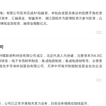
海）有限公司宣布完成A1轮融资。本轮由老股东泰达科投携手海松资
跃资本、汇融基金、财鑫资本、湘江国投作为新增投资方参与投资；云
东继续追加投资，融资金额数亿元。
司
津环曜新材料科技有限公司成立，法定代表人为孙健，注册资本为6.3亿
料研发；电子专用材料制造；集成电路制造；集成电路销售等。企查查
环领先半导体科技股份有限公司、天津中环海河智能制造基金合伙企业
表示，公司已正常开展相关算力业务，目前业务规模在陆续提升。