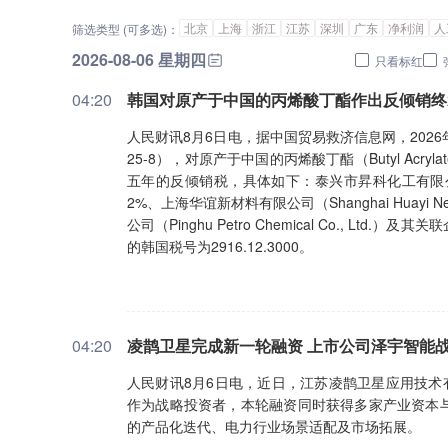
北京
上海
浙江
江苏
深圳
广东
净利润
人
筛选类型 (可多选)：
2026-08-06 星期四
只看标红
04:20
韩国对原产于中国的丙烯酸丁酯作出反倾销终
人民财讯8月6日电，据中国贸易救济信息网，2026年
25-8），对原产于中国的丙烯酸丁酯（Butyl A
五年的反倾销税，具体如下：泰兴市昇科化工有限公司（Taixi
2%、上海华谊新材料有限公司（Shanghai Huayi Ne
公司（Pinghu Petro Chemical Co., Lt
的韩国税号为2916.12.3000。
04:20
凌鹊卫星完成新一轮融资 上市公司泽宇智能
人民财讯8月6日电，近日，江苏凌鹊卫星应用技术
作为战略投资者，本轮融资同时获得多家产业资本
的产品化迭代、电力行业场景适配及市场拓展。