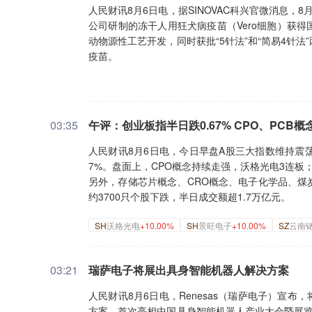
人民财讯8月6日电，据SINOVAC科兴官微消息
公司研制的冻干人用狂犬病疫苗（Vero细胞）获
动物源性工艺开发，同时获批“5针法”和“简易4针
疫苗。
03:35
午评：创业板指半日跌0.67% CPO、PCB
人民财讯8月6日电，今日早盘A股三大指数维持震荡。
7%。盘面上，CPO概念持续走强，沃格光电3连板
另外，存储芯片概念、CRO概念、电子化学品、煤
约3700只个股下跌，半日成交额超1.7万亿元。
SH
沃格光电
+10.00%
SH
景旺电子
+10.00%
SZ
云南
03:21
瑞萨电子将展出具身智能机器人解决方案
人民财讯8月6日电，Renesas（瑞萨电子）宣
方案，首次亮相中国具身智能机器人产业大会暨展览