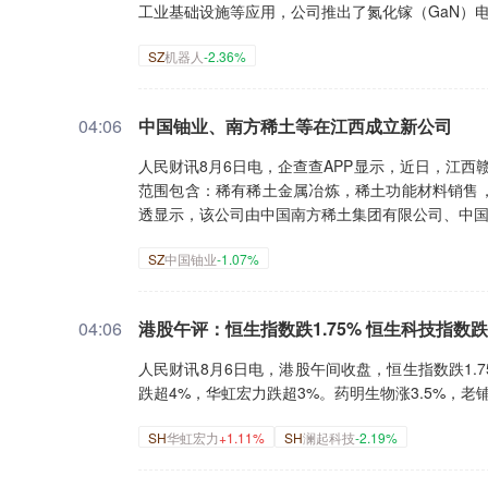
工业基础设施等应用，公司推出了氮化镓（GaN）电源
SZ
机器人
-2.36%
04:06
中国铀业、南方稀土等在江西成立新公司
人民财讯8月6日电，企查查APP显示，近日，江
范围包含：稀有稀土金属冶炼，稀土功能材料销售
透显示，该公司由中国南方稀土集团有限公司、中
SZ
中国铀业
-1.07%
04:06
港股午评：恒生指数跌1.75% 恒生科技指数跌1
人民财讯8月6日电，港股午间收盘，恒生指数跌1.7
跌超4%，华虹宏力跌超3%。药明生物涨3.5%，老
SH
华虹宏力
+1.11%
SH
澜起科技
-2.19%