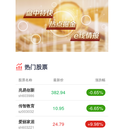
热门股票
股票名称
最新价
涨跌幅
兆易创新
382.94
-0.65%
sh603986
传智教育
10.95
-6.65%
sz003032
爱丽家居
24.79
+9.98%
sh603221