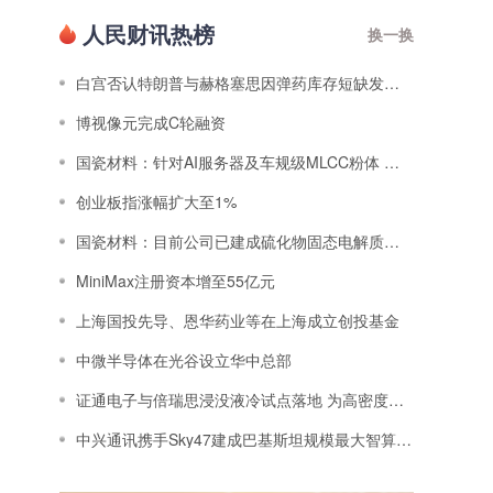
人民财讯热榜
换一换
白宫否认特朗普与赫格塞思因弹药库存短缺发生争执
博视像元完成C轮融资
国瓷材料：针对AI服务器及车规级MLCC粉体 已完成部分高端产线的扩产工作
​创业板指涨幅扩大至1%
国瓷材料：目前公司已建成硫化物固态电解质自动化生产线 量产能力初步构建
MiniMax注册资本增至55亿元
上海国投先导、恩华药业等在上海成立创投基金
中微半导体在光谷设立华中总部
证通电子与倍瑞思浸没液冷试点落地 为高密度算力机房升级提供新思路
中兴通讯携手Sky47建成巴基斯坦规模最大智算数据中心