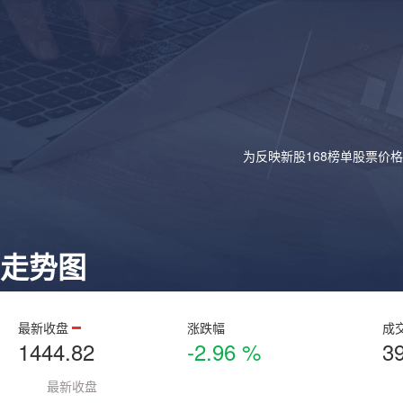
为反映新股168榜单股票价
走势图
最新收盘
涨跌幅
成
1444.82
-2.96 %
3