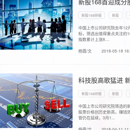
新股168首迎成分
新股168研报
新股
中国上市公司研究院去年12
标，筛选出值得重点关注的1
指数累计上涨8....
杨霞/文
2018-05-18 16
科技股高歌猛进 新
新股168研报
新股
中国上市公司研究院筛选的新
股票价格创历史新高，赚钱效
管仍在延续，3月1...
杨霞/文
2018-04-11 11