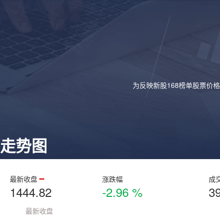
为反映新股168榜单股票价
走势图
最新收盘
涨跌幅
成
1444.82
-2.96 %
3