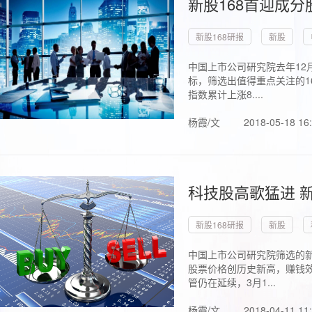
新股168首迎成分
新股168研报
新股
中国上市公司研究院去年12
标，筛选出值得重点关注的1
指数累计上涨8....
杨霞/文
2018-05-18 16
科技股高歌猛进 新
新股168研报
新股
中国上市公司研究院筛选的新
股票价格创历史新高，赚钱效
管仍在延续，3月1...
杨霞/文
2018-04-11 11