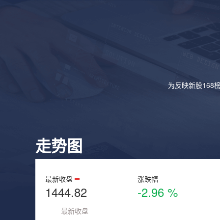
为反映新股168
走势图
最新收盘
涨跌幅
1444.82
-2.96 %