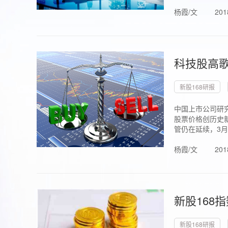
杨霞/文
201
科技股高歌
新股168研报
中国上市公司研究
股票价格创历史新
管仍在延续，3月1.
杨霞/文
201
新股168
新股168研报