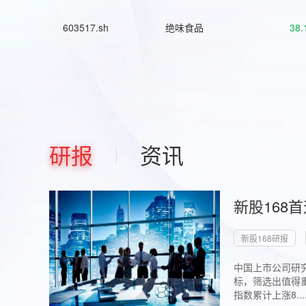
603517.sh
绝味食品
38.
研报
资讯
新股168
新股168研报
中国上市公司研究
标，筛选出值得重
指数累计上涨8...