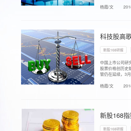
杨霞/文
201
科技股高歌
新股168研报
中国上市公司研究
股票价格创历史新
管仍在延续，3月1.
杨霞/文
201
新股168
新股168研报