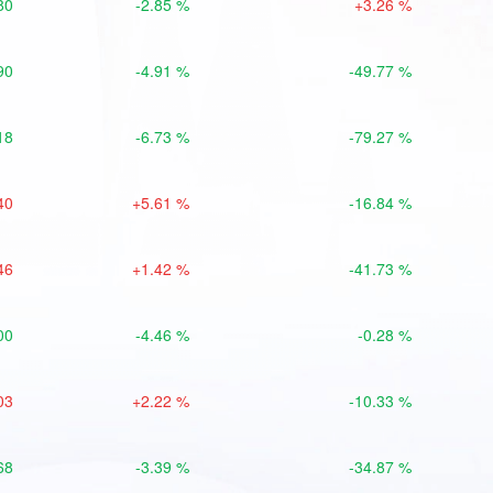
80
-2.85 %
+3.26 %
90
-4.91 %
-49.77 %
18
-6.73 %
-79.27 %
40
+5.61 %
-16.84 %
46
+1.42 %
-41.73 %
00
-4.46 %
-0.28 %
03
+2.22 %
-10.33 %
68
-3.39 %
-34.87 %