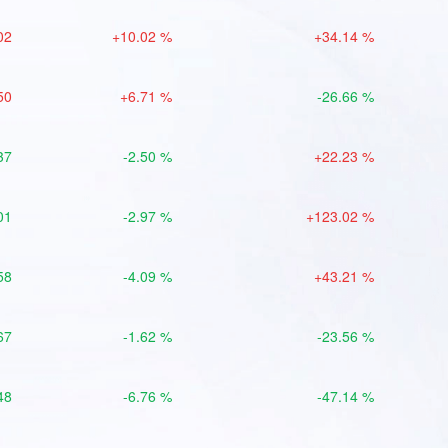
02
+10.02 %
+34.14 %
50
+6.71 %
-26.66 %
37
-2.50 %
+22.23 %
01
-2.97 %
+123.02 %
58
-4.09 %
+43.21 %
67
-1.62 %
-23.56 %
48
-6.76 %
-47.14 %