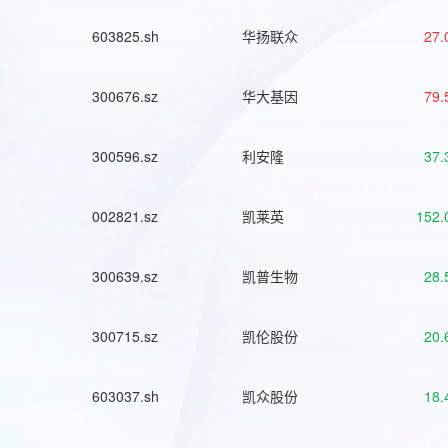
603825.sh
华扬联众
27.
300676.sz
华大基因
79.
300596.sz
利安隆
37.
002821.sz
凯莱英
152.
300639.sz
凯普生物
28.
300715.sz
凯伦股份
20.
603037.sh
凯众股份
18.