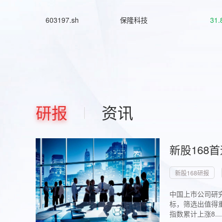
603197.sh
保隆科技
31.
研报
资讯
新股168
新股168研报
中国上市公司研究
标，筛选出值得重
指数累计上涨8...