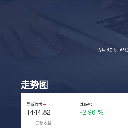
为反映新股168
走势图
最新收盘
涨跌幅
1444.82
-2.96 %