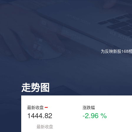
为反映新股168
走势图
最新收盘
涨跌幅
1444.82
-2.96 %