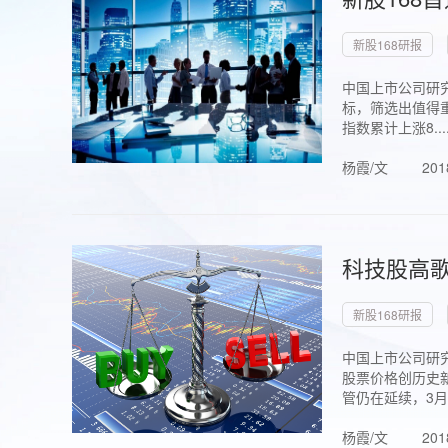
新股168研报
中国上市公司研究
标，筛选出值得重
指数累计上涨8...
杨霞/文
201
科技股高歌
新股168研报
中国上市公司研究
股票价格创历史新
管仍在延续，3月1.
杨霞/文
201