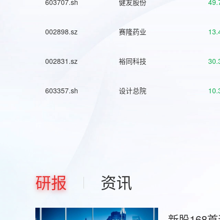
603707.sh
健友股份
49.
002898.sz
赛隆药业
13.
002831.sz
裕同科技
30.
603357.sh
设计总院
10.
研报
资讯
新股168