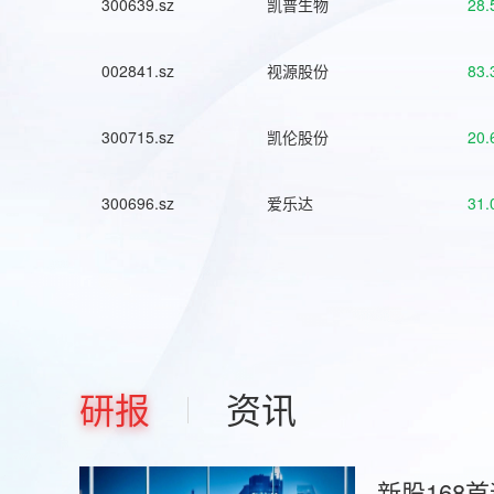
300639.sz
凯普生物
28.
002841.sz
视源股份
83.
300715.sz
凯伦股份
20.
300696.sz
爱乐达
31.
研报
资讯
新股168