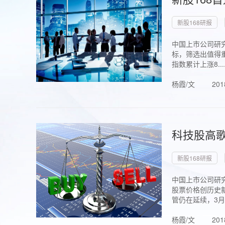
新股168研报
中国上市公司研究
标，筛选出值得重
指数累计上涨8...
杨霞/文
201
科技股高歌
新股168研报
中国上市公司研究
股票价格创历史新
管仍在延续，3月1.
杨霞/文
201