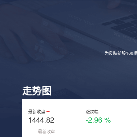
为反映新股168
走势图
最新收盘
涨跌幅
1444.82
-2.96 %