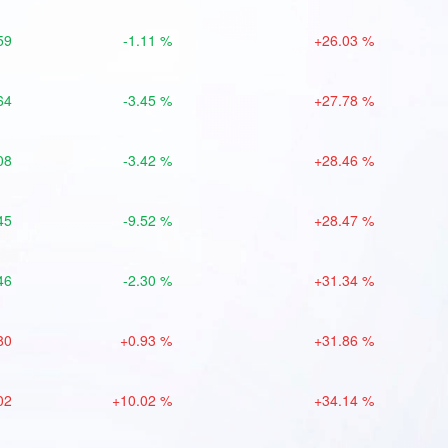
59
-1.11 %
+26.03 %
64
-3.45 %
+27.78 %
08
-3.42 %
+28.46 %
45
-9.52 %
+28.47 %
46
-2.30 %
+31.34 %
80
+0.93 %
+31.86 %
02
+10.02 %
+34.14 %