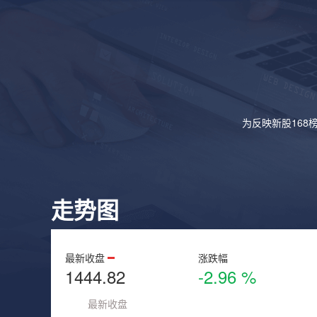
为反映新股168
走势图
最新收盘
涨跌幅
1444.82
-2.96 %