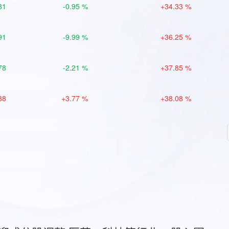
81
-0.95 %
+34.33 %
91
-9.99 %
+36.25 %
78
-2.21 %
+37.85 %
88
+3.77 %
+38.08 %