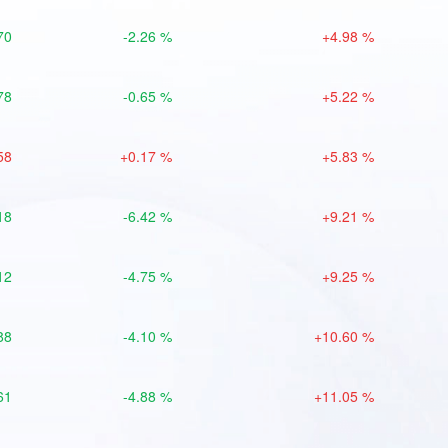
70
-2.26 %
+4.98 %
78
-0.65 %
+5.22 %
58
+0.17 %
+5.83 %
18
-6.42 %
+9.21 %
12
-4.75 %
+9.25 %
88
-4.10 %
+10.60 %
61
-4.88 %
+11.05 %