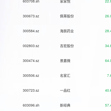
603708.sh
家家悦
22.
300673.sz
佩蒂股份
26.
300584.sz
海辰药业
28.
002803.sz
吉宏股份
34.
300474.sz
景嘉微
64.
300506.sz
名家汇
7.
300723.sz
一品红
40.
603096.sh
新经典
57.