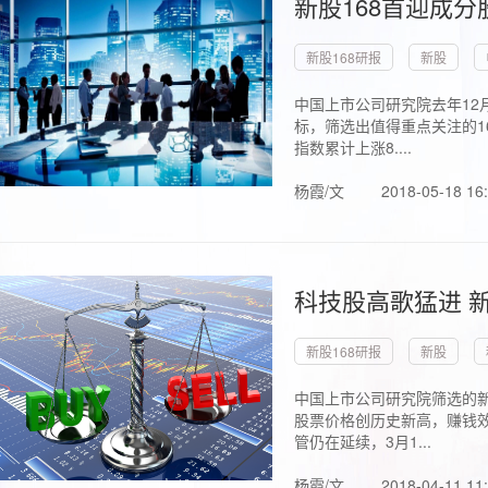
新股168首迎成分
新股168研报
新股
中国上市公司研究院去年12
标，筛选出值得重点关注的1
指数累计上涨8....
杨霞/文
2018-05-18 16
科技股高歌猛进 新
新股168研报
新股
中国上市公司研究院筛选的新
股票价格创历史新高，赚钱效
管仍在延续，3月1...
杨霞/文
2018-04-11 11