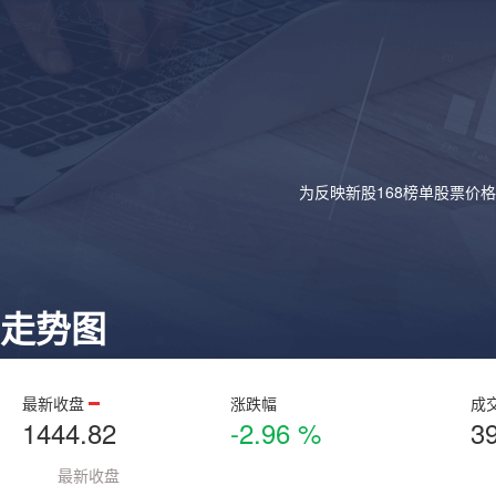
为反映新股168榜单股票价
走势图
最新收盘
涨跌幅
成
1444.82
-2.96 %
3