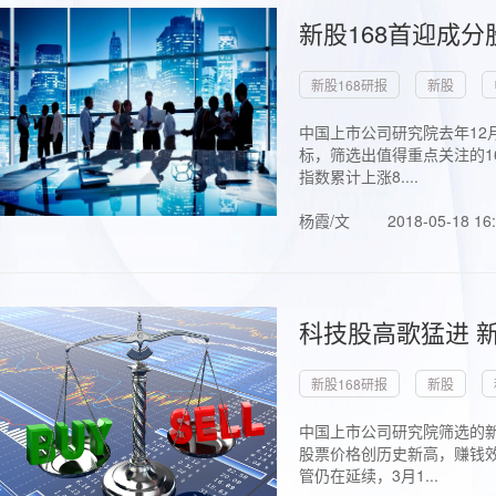
新股168首迎成分
新股168研报
新股
中国上市公司研究院去年12
标，筛选出值得重点关注的1
指数累计上涨8....
杨霞/文
2018-05-18 16
科技股高歌猛进 新
新股168研报
新股
中国上市公司研究院筛选的新
股票价格创历史新高，赚钱效
管仍在延续，3月1...