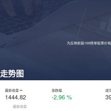
为反映新股168榜单股票价
走势图
最新收盘
涨跌幅
成
1444.82
-2.96 %
3