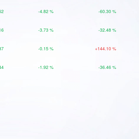
62
-4.82 %
-60.30 %
16
-3.73 %
-32.48 %
37
-0.15 %
+144.10 %
44
-1.92 %
-36.46 %