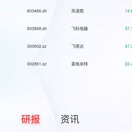
603466.sh
风语筑
14.
603868.sh
飞科电器
37.
300602.sz
飞荣达
47.
002851.sz
麦格米特
22.
研报
资讯