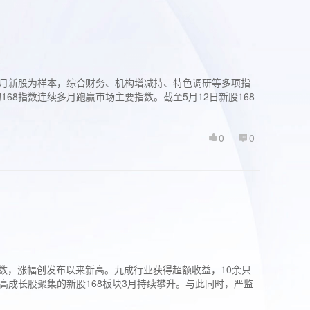
过3个月新股为样本，综合财务、机构增减持、特色调研等多项指
68指数连续多月跑赢市场主要指数。截至5月12日新股168
0
0
股指数，涨幅创发布以来新高。九成行业获得超额收益，10余只
高成长股聚集的新股168板块3月持续攀升。与此同时，严监