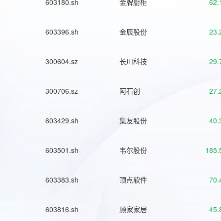
603180.sh
金牌厨柜
62.
603396.sh
金辰股份
23.
300604.sz
长川科技
29.
300706.sz
阿石创
27.
603429.sh
集友股份
40.
603501.sh
韦尔股份
185.
603383.sh
顶点软件
70.
603816.sh
顾家家居
45.