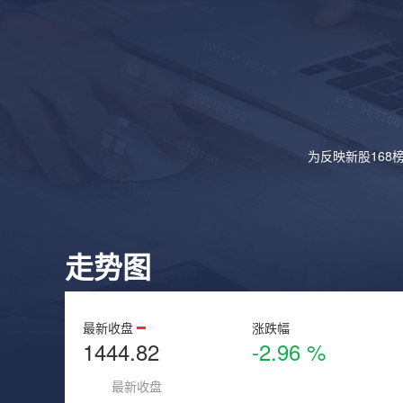
为反映新股168
走势图
最新收盘
涨跌幅
1444.82
-2.96 %