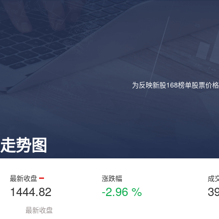
为反映新股168榜单股票价
走势图
最新收盘
涨跌幅
成
1444.82
-2.96 %
3