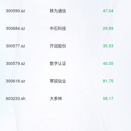
300590.sz
移为通信
47.04
300684.sz
中石科技
29.89
300577.sz
开润股份
35.53
300579.sz
数字认证
40.05
300618.sz
寒锐钴业
81.75
603233.sh
大参林
58.17