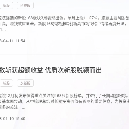
新股
科技股
院筛选的新股168板块3月表现出色，单月上涨11.27%，跑赢主要A
高，赚钱效应显著。新股168指数涨幅创新高市场“炒新”情绪再度升温，
..
8-04-11 11:54
指数斩获超额收益 优质次新股脱颍而出
新股
次新股
究院12月初发布值得重点关注的168只新股榜单，并进行了长期动态跟踪
及基本面异动，从中梳理总结对长期投资价值有影响的重要信息，为投资者
多的关注，...
8-01-10 15:40