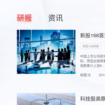
研报
资讯
新股168
新股168研报
中国上市公司研究
标，筛选出值得重
指数累计上涨8...
杨霞/文
201
科技股高歌