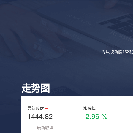
为反映新股168
走势图
最新收盘
涨跌幅
1444.82
-2.96 %