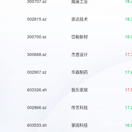
300707.sz
威唐工业
18.
002815.sz
崇达技术
18.
300700.sz
岱勒新材
18.
300668.sz
杰恩设计
17.
002907.sz
华森制药
17.
603326.sh
我乐家居
17.
002866.sz
传艺科技
17.
603533.sh
掌阅科技
16.