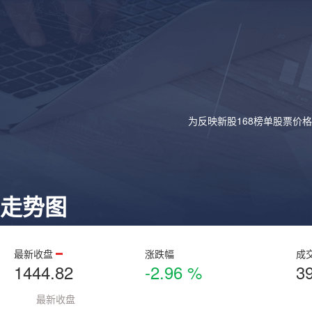
为反映新股168榜单股票价
走势图
最新收盘
涨跌幅
成
1444.82
-2.96 %
3