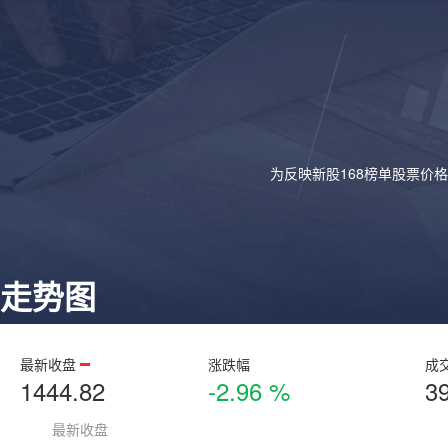
为反映新股168榜单股票价
走势图
最新收盘
涨跌幅
成
1444.82
-2.96 %
3