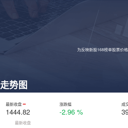
为反映新股168榜单股票价
走势图
最新收盘
涨跌幅
成
1444.82
-2.96 %
3