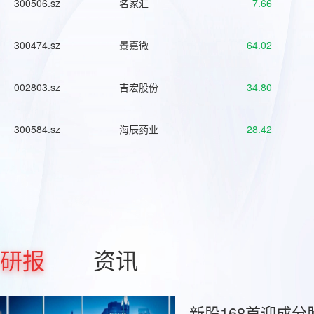
300506.sz
名家汇
7.66
300474.sz
景嘉微
64.02
002803.sz
吉宏股份
34.80
300584.sz
海辰药业
28.42
研报
资讯
新股168首迎成分