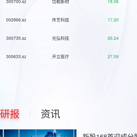
300700.sz
岱勒新材
18.06
002866.sz
传艺科技
17.20
300735.sz
光弘科技
26.24
300633.sz
开立医疗
27.59
研报
资讯
新股168首迎成分