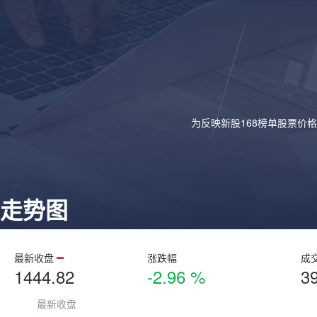
为反映新股168榜单股票价
走势图
最新收盘
涨跌幅
成
1444.82
-2.96 %
3