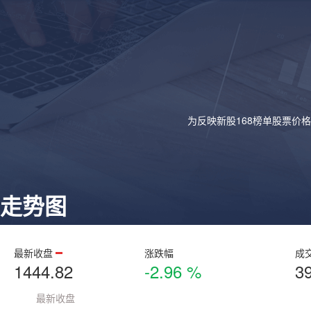
为反映新股168榜单股票价
走势图
最新收盘
涨跌幅
成
1444.82
-2.96 %
3