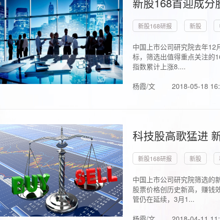
新股168首迎成分
新股168研报
新股
中国上市公司研究院去年12
标，筛选出值得重点关注的1
指数累计上涨8....
杨霞/文
2018-05-18 16
科技股高歌猛进 新
新股168研报
新股
中国上市公司研究院筛选的新
股票价格创历史新高，赚钱效
管仍在延续，3月1...
杨霞/文
2018-04-11 11