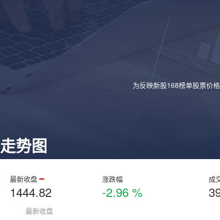
为反映新股168榜单股票价
走势图
最新收盘
涨跌幅
成
1444.82
-2.96 %
3