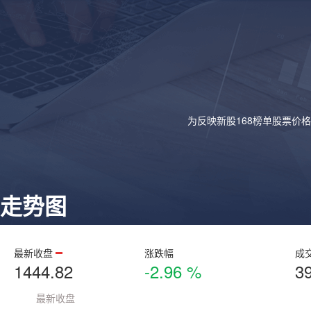
为反映新股168榜单股票价
走势图
最新收盘
涨跌幅
成
1444.82
-2.96 %
3