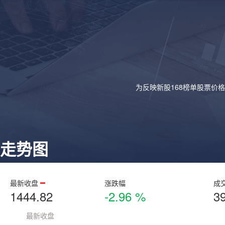
为反映新股168榜单股票价
走势图
最新收盘
涨跌幅
成
1444.82
-2.96 %
3