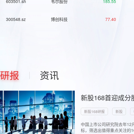
603501.sh
韦尔股份
185.55
300548.sz
博创科技
77.40
研报
资讯
新股168首迎成分
新股168研报
新股
中国上市公司研究院去年12
标，筛选出值得重点关注的1