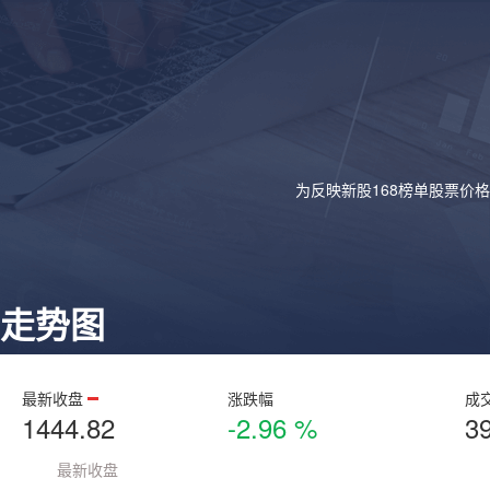
为反映新股168榜单股票价
走势图
最新收盘
涨跌幅
成
1444.82
-2.96 %
3