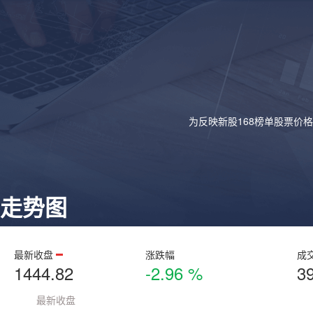
为反映新股168榜单股票价
走势图
最新收盘
涨跌幅
成
1444.82
-2.96 %
3