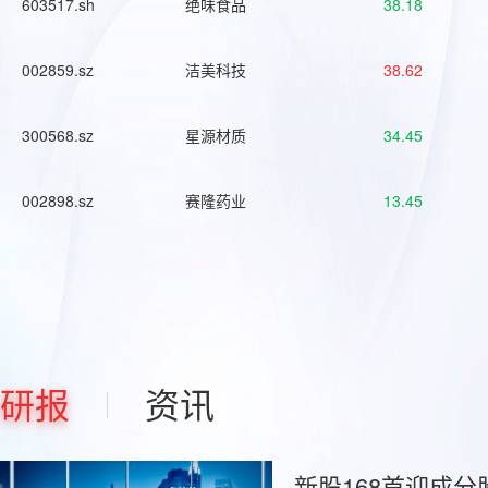
603517.sh
绝味食品
38.18
002859.sz
洁美科技
38.62
300568.sz
星源材质
34.45
002898.sz
赛隆药业
13.45
研报
资讯
新股168首迎成分