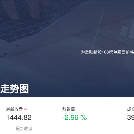
为反映新股168榜单股票价
走势图
最新收盘
涨跌幅
成
1444.82
-2.96 %
3